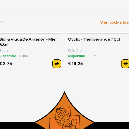
r
Ver todas la
Sidra Viuda De Angelón - Miel
Cyclic - Temperance 75cl
33cl
Sidra
Wild Ale
Disponible
·
4
uds
Disponible
·
3
uds
€ 2,75
€ 16,25