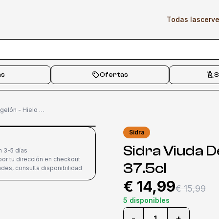
Todas las
cerv
as
Ofertas
S
Sidra Viuda De Angelón - Hielo 37.5cl
Sidra
Sidra Viuda D
n 3-5 días
or tu dirección en checkout
37.5cl
des, consulta disponibilidad
€ 14,99
€ 15,99
5 disponibles
-
+
1