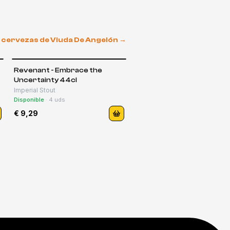
s cervezas de
Viuda De Angelón
→
Revenant - Embrace the
Uncertainty 44cl
Imperial Stout
Disponible
·
4
uds
€ 9,29