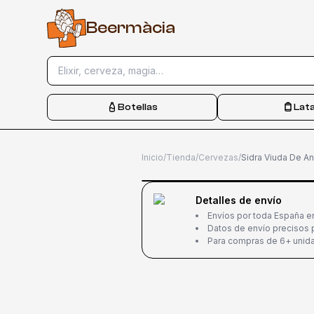
B
e
e
r
m
à
c
i
a
Elixir, cerveza, magia…
Botellas
Lat
Inicio
/
Tienda
/
Cervezas
/
-
6
%
Detalles de envío
Envíos por toda España e
Datos de envío precisos p
Para compras de 6+ unida