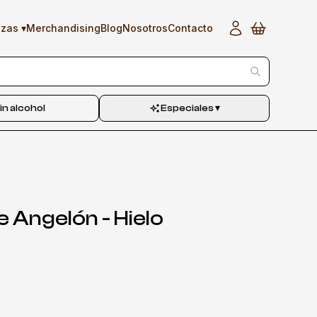
▾
Merchandising
Blog
Nosotros
Contacto
ezas
in alcohol
Especiales
▾
e Angelón - Hielo