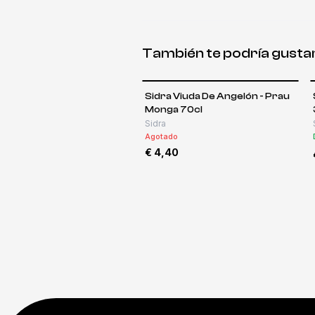
También te podría gusta
Sidra Viuda De Angelón - Prau
Monga 70cl
Sidra
Agotado
€ 4,40