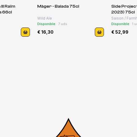
III Raïm
Màger - Balada 75cl
Side Project
da 66cl
2023) 75cl
Wild Ale
Saison / Farm
Disponible
·
7
uds
Disponible
·
1
u
€ 16,30
€ 52,99