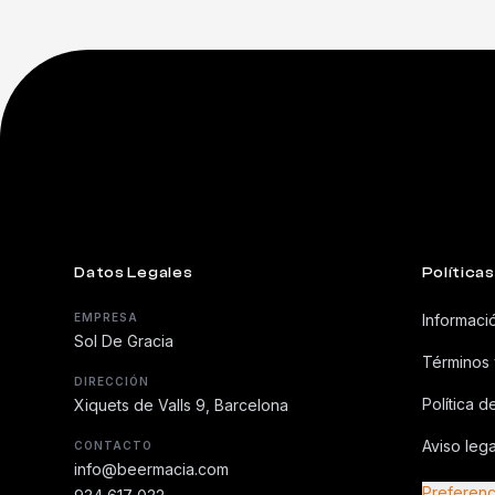
Botellas grandes y ediciones especiales
Datos Legales
Políticas
EMPRESA
Informaci
Sol De Gracia
Términos 
DIRECCIÓN
Política d
Xiquets de Valls 9, Barcelona
Aviso lega
CONTACTO
info@beermacia.com
Preferenc