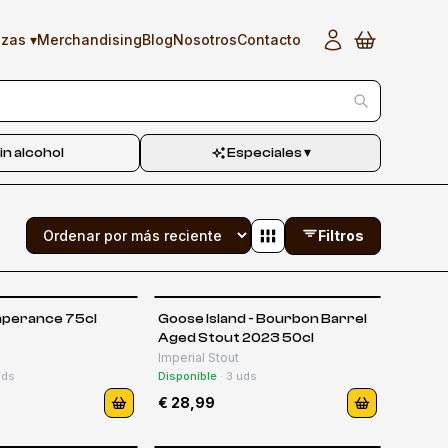
▾
Merchandising
Blog
Nosotros
Contacto
ezas
in alcohol
Especiales
▾
Filtros
mperance 75cl
Goose Island - Bourbon Barrel
Aged Stout 2023 50cl
Imperial Stout
ds
Disponible
·
3
uds
€ 28,99