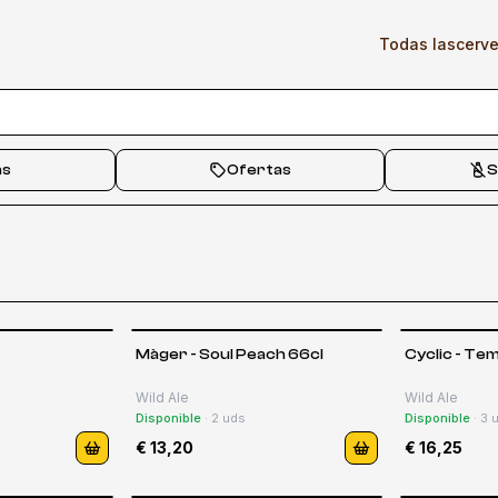
Todas las
cerv
as
Ofertas
S
Màger - Soul Peach 66cl
Cyclic - Te
Wild Ale
Wild Ale
Disponible
·
2
uds
Disponible
·
3
u
€ 13,20
€ 16,25