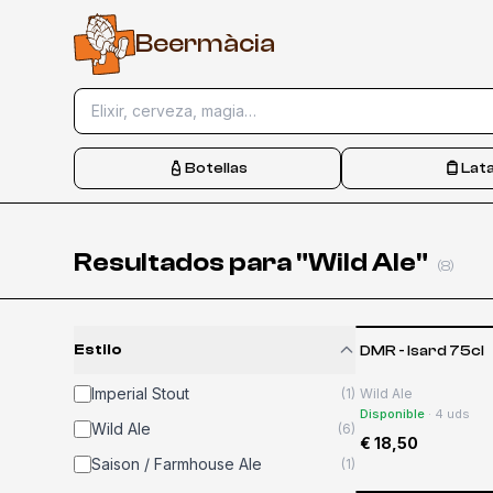
B
e
e
r
m
à
c
i
a
Elixir, cerveza, magia…
Botellas
Lat
Resultados para "Wild Ale"
(
8
)
Estilo
DMR - Isard 75cl
Imperial Stout
(
1
)
Wild Ale
Disponible
·
4
uds
Wild Ale
(
6
)
€ 18,50
Saison / Farmhouse Ale
(
1
)