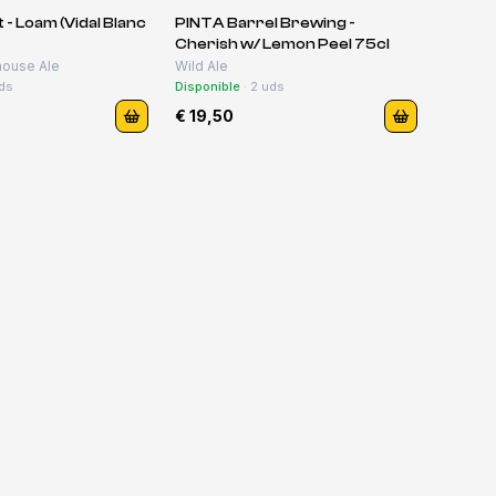
 - Loam (Vidal Blanc
PINTA Barrel Brewing -
Cherish w/ Lemon Peel 75cl
house Ale
Wild Ale
ds
Disponible
·
2
uds
€ 19,50