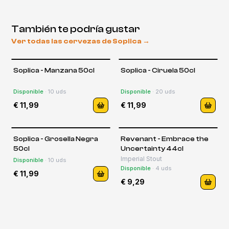
También te podría gustar
Ver todas las cervezas de
Soplica
→
Soplica - Manzana 50cl
Soplica - Ciruela 50cl
Disponible
·
10
uds
Disponible
·
20
uds
€ 11,99
€ 11,99
Soplica - Grosella Negra
Revenant - Embrace the
50cl
Uncertainty 44cl
Imperial Stout
Disponible
·
10
uds
Disponible
·
4
uds
€ 11,99
€ 9,29