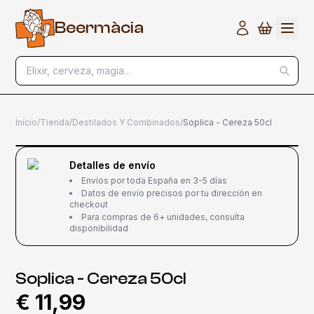
B
e
e
r
m
à
c
i
a
Elixir, cerveza, magia…
Inicio
/
Tienda
/
Destilados Y Combinados
/
Soplica - Cereza 50cl
Detalles de envío
Envíos por toda España en 3-5 días
Datos de envío precisos por tu dirección en
checkout
Para compras de 6+ unidades, consulta
disponibilidad
Soplica - Cereza 50cl
€ 11,99