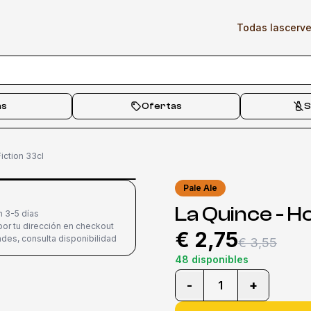
Todas las
cerv
as
Ofertas
S
iction 33cl
Pale Ale
La Quince - H
n 3-5 días
or tu dirección en checkout
€ 2,75
des, consulta disponibilidad
€ 3,55
48 disponibles
-
+
1