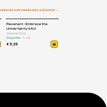
odas las cervezas de
La Quince
→
Revenant - Embrace the
Uncertainty 44cl
Imperial Stout
Disponible
·
4
uds
€ 9,29