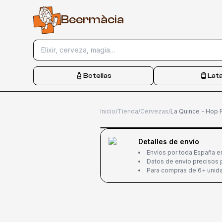
B
e
e
r
m
à
c
i
a
Elixir, cerveza, magia…
Botellas
Lat
Inicio
/
Tienda
/
Cervezas
/
La Quince - Hop F
-
23
%
Detalles de envío
Envíos por toda España e
Datos de envío precisos p
Para compras de 6+ unida