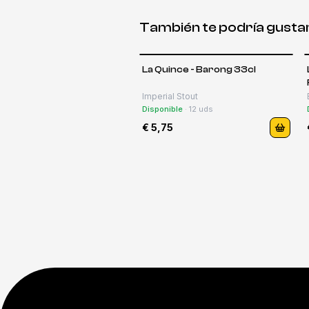
También te podría gusta
La Quince - Barong 33cl
Imperial Stout
Disponible
·
12
uds
€ 5,75