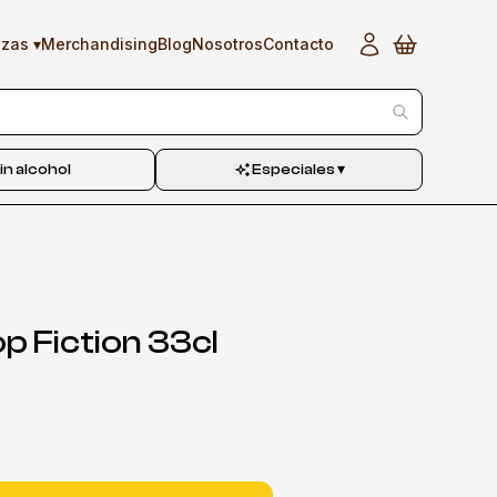
▾
Merchandising
Blog
Nosotros
Contacto
ezas
in alcohol
Especiales
▾
op Fiction 33cl