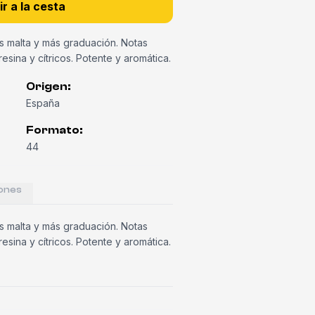
r a la cesta
ás malta y más graduación. Notas
resina y cítricos. Potente y aromática.
Origen
:
España
Formato
:
44
ones
ás malta y más graduación. Notas
resina y cítricos. Potente y aromática.