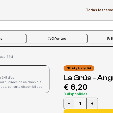
Todas las
cerv
as
Ofertas
S
Wasp 44cl
NEIPA / Hazy IPA
La Grúa - An
n 3-5 días
or tu dirección en checkout
€ 6,20
des, consulta disponibilidad
3 disponibles
-
+
1