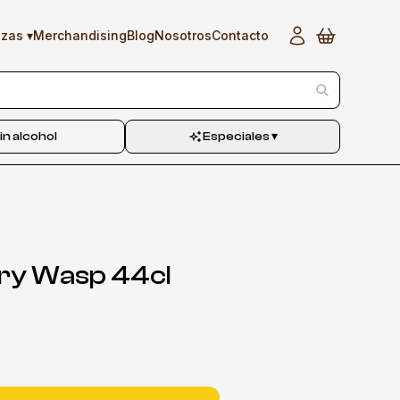
▾
Merchandising
Blog
Nosotros
Contacto
ezas
in alcohol
Especiales
▾
gry Wasp 44cl