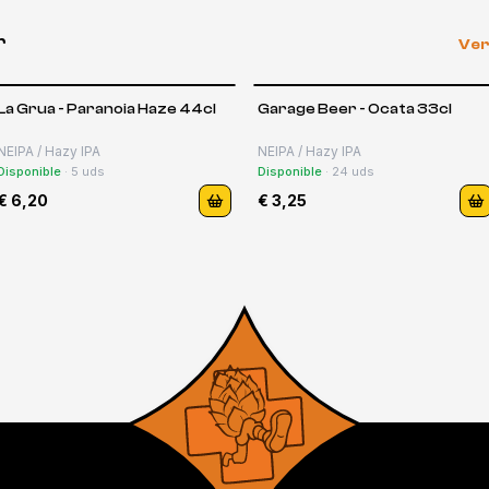
r
Ver
La Grua - Paranoia Haze 44cl
Garage Beer - Ocata 33cl
NEIPA / Hazy IPA
NEIPA / Hazy IPA
Disponible
·
5
uds
Disponible
·
24
uds
€ 6,20
€ 3,25