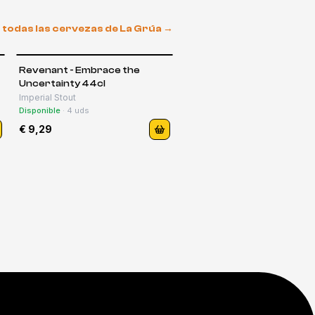
 todas las cervezas de
La Grúa
→
Revenant - Embrace the
Uncertainty 44cl
Imperial Stout
Disponible
·
4
uds
€ 9,29