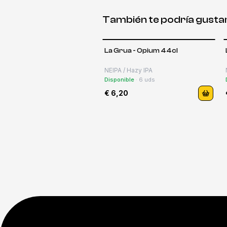
También te podría gusta
La Grua - Opium 44cl
NEIPA / Hazy IPA
Disponible
·
6
uds
€ 6,20