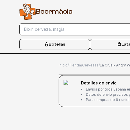
B
e
e
r
m
à
c
i
a
Elixir, cerveza, magia…
Botellas
Lat
Inicio
/
Tienda
/
Cervezas
/
La Grúa - Angry 
Detalles de envío
Envíos por toda España e
Datos de envío precisos p
Para compras de 6+ unida