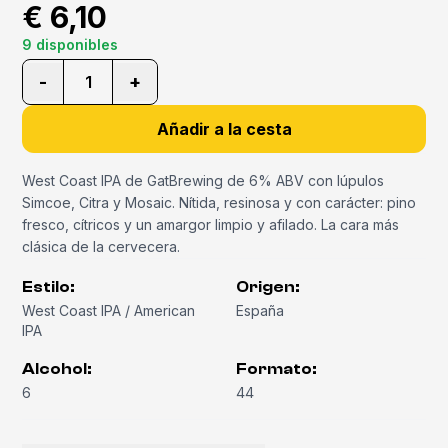
€ 6,10
9 disponibles
-
+
1
Añadir a la cesta
West Coast IPA de GatBrewing de 6% ABV con lúpulos
Simcoe, Citra y Mosaic. Nítida, resinosa y con carácter: pino
fresco, cítricos y un amargor limpio y afilado. La cara más
clásica de la cervecera.
Estilo
:
Origen
:
West Coast IPA / American
España
IPA
Alcohol
:
Formato
:
6
44