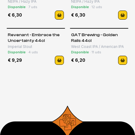
44cl
NEIPA / Hazy IPA
NEIPA / Hazy IPA
Disponible
·
7
uds
Disponible
·
12
uds
€ 6,30
€ 6,30
Revenant - Embrace the
GAT Brewing - Golden
Uncertainty 44cl
Rails 44cl
Imperial Stout
West Coast IPA / American IPA
Disponible
·
4
uds
Disponible
·
11
uds
€ 9,29
€ 6,20