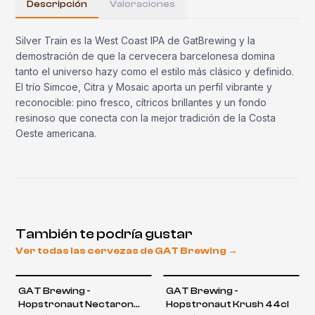
Descripción
Valoraciones
Silver Train es la West Coast IPA de GatBrewing y la
demostración de que la cervecera barcelonesa domina
tanto el universo hazy como el estilo más clásico y definido.
El trío Simcoe, Citra y Mosaic aporta un perfil vibrante y
reconocible: pino fresco, cítricos brillantes y un fondo
resinoso que conecta con la mejor tradición de la Costa
Oeste americana.
También te podría gustar
Ver todas las cervezas de
GAT Brewing
→
GAT Brewing -
GAT Brewing -
Hopstronaut Nectaron
Hopstronaut Krush 44cl