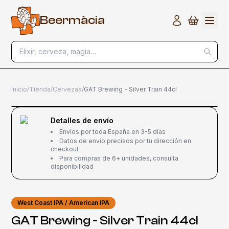
B
e
e
r
m
à
c
i
a
Elixir, cerveza, magia…
Inicio
/
Tienda
/
Cervezas
/
GAT Brewing - Silver Train 44cl
Detalles de envío
Envíos por toda España en 3-5 días
Datos de envío precisos por tu dirección en
checkout
Para compras de 6+ unidades, consulta
disponibilidad
West Coast IPA / American IPA
GAT Brewing - Silver Train 44cl