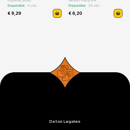
Imperial Stout
NEIPA / Hazy IPA
Disponible
·
4
uds
Disponible
·
26
uds
€ 9,29
€ 6,20
Datos Legales