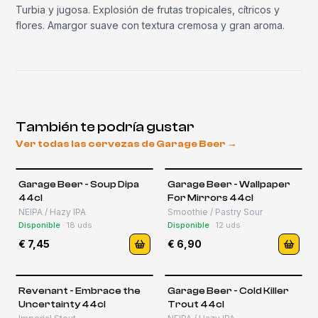
Turbia y jugosa. Explosión de frutas tropicales, cítricos y
flores. Amargor suave con textura cremosa y gran aroma.
También te podría gustar
Ver todas las cervezas de
Garage Beer
→
Garage Beer - Soup Dipa
Garage Beer - Wallpaper
44cl
For Mirrors 44cl
NEIPA / Hazy IPA
Smoothie / Pastry Sour
Disponible
·
18
uds
Disponible
·
12
uds
€ 7,45
€ 6,90
Revenant - Embrace the
Garage Beer - Cold Killer
Uncertainty 44cl
Trout 44cl