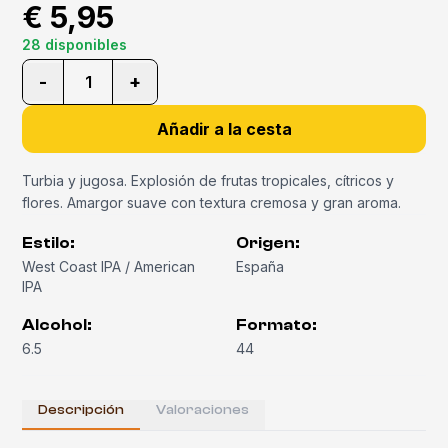
€ 5,95
28 disponibles
-
+
1
Añadir a la cesta
Turbia y jugosa. Explosión de frutas tropicales, cítricos y
flores. Amargor suave con textura cremosa y gran aroma.
Estilo
:
Origen
:
West Coast IPA / American
España
IPA
Alcohol
:
Formato
:
6.5
44
Descripción
Valoraciones