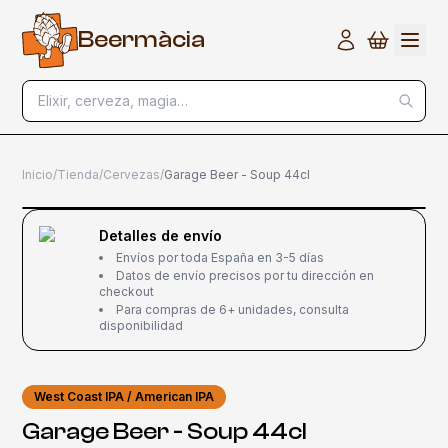
B
e
e
r
m
à
c
i
a
Elixir, cerveza, magia…
Inicio
/
Tienda
/
Cervezas
/
Garage Beer - Soup 44cl
Detalles de envío
Envíos por toda España en 3-5 días
Datos de envío precisos por tu dirección en
checkout
Para compras de 6+ unidades, consulta
disponibilidad
West Coast IPA / American IPA
Garage Beer - Soup 44cl