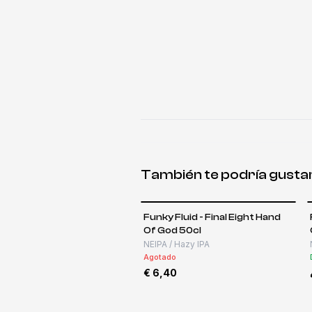
También te podría gusta
Funky Fluid - Final Eight Hand
Of God 50cl
NEIPA / Hazy IPA
Agotado
€ 6,40