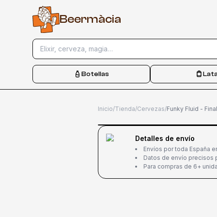
B
e
e
r
m
à
c
i
a
Elixir, cerveza, magia…
Botellas
Lat
Inicio
/
Tienda
/
Cervezas
/
Detalles de envío
Envíos por toda España e
Datos de envío precisos p
Para compras de 6+ unida