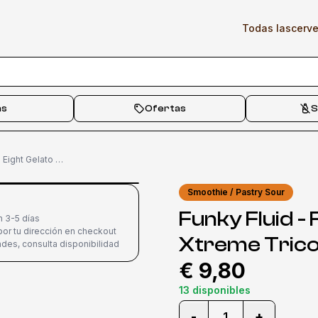
Todas las
cerv
as
Ofertas
S
Funky Fluid - Final Eight Gelato Xtreme Tricolore 50cl
Smoothie / Pastry Sour
Funky Fluid - 
n 3-5 días
or tu dirección en checkout
Xtreme Trico
des, consulta disponibilidad
€ 9,80
13 disponibles
-
+
1