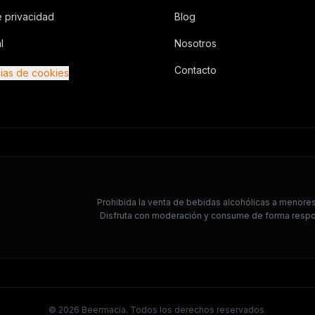
e privacidad
Blog
l
Nosotros
Contacto
ias de cookies
Prohibida la venta de bebidas alcohólicas a menores 
Disfruta con moderación y consume de forma respon
©
2026
Beermacia. Todos los derechos reservados.