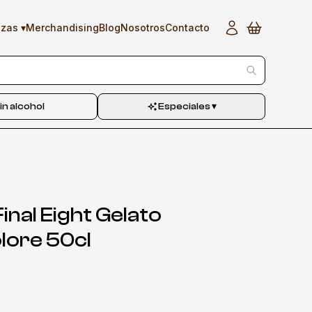
▾
Merchandising
Blog
Nosotros
Contacto
ezas
in alcohol
Especiales
▾
Final Eight Gelato
lore 50cl