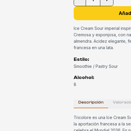
Añadi
Ice Cream Sour imperial inspi
Cremosa y esponjosa, con nariz
almendra. Acidez elegante, fi
francesa en una lata.
Estilo
:
Smoothie / Pastry Sour
Alcohol
:
8
Descripción
Valoraci
Tricolore es una Ice Cream So
la aportación francesa a la se
celebra el Mundial 2026. En nar