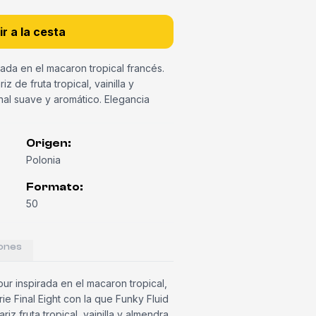
r a la cesta
rada en el macaron tropical francés.
 de fruta tropical, vainilla y
nal suave y aromático. Elegancia
Origen
:
Polonia
Formato
:
50
ones
ur inspirada en el macaron tropical,
rie Final Eight con la que Funky Fluid
iz fruta tropical, vainilla y almendra.