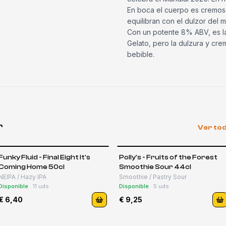
En boca el cuerpo es cremoso
equilibran con el dulzor del m
Con un potente 8% ABV, es la
Gelato, pero la dulzura y cr
bebible.
r
Ver tod
Funky Fluid - Final Eight It's
Polly's - Fruits of the Forest
Coming Home 50cl
Smoothie Sour 44cl
NEIPA / Hazy IPA
Smoothie / Pastry Sour
Disponible
·
11
uds
Disponible
·
5
uds
€ 6,40
€ 9,25