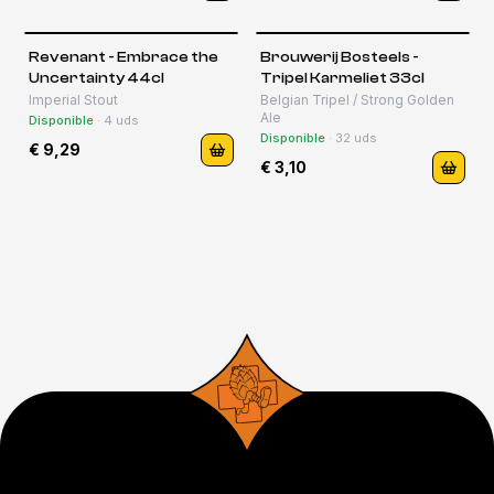
Revenant - Embrace the
Brouwerij Bosteels -
Uncertainty 44cl
Tripel Karmeliet 33cl
Imperial Stout
Belgian Tripel / Strong Golden
Ale
Disponible
·
4
uds
Disponible
·
32
uds
€ 9,29
€ 3,10