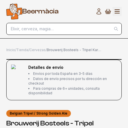
B
e
e
r
m
à
c
i
a
Elixir, cerveza, magia…
Inicio
/
Tienda
/
Cervezas
/
Brouwerij Bosteels - Tripel Karmeliet 75cl
Detalles de envío
Envíos por toda España en 3-5 días
Datos de envío precisos por tu dirección en
checkout
Para compras de 6+ unidades, consulta
disponibilidad
Belgian Tripel / Strong Golden Ale
Brouwerij Bosteels - Tripel