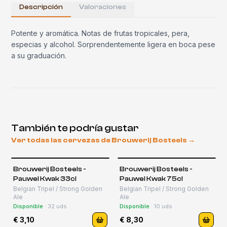
Descripción
Valoraciones
Potente y aromática. Notas de frutas tropicales, pera,
especias y alcohol. Sorprendentemente ligera en boca pese
a su graduación.
También te podría gustar
Ver todas las cervezas de
Brouwerij Bosteels
→
Brouwerij Bosteels -
Brouwerij Bosteels -
Pauwel Kwak 33cl
Pauwel Kwak 75cl
Belgian Tripel / Strong Golden
Belgian Tripel / Strong Golden
Ale
Ale
Disponible
·
32
uds
Disponible
·
10
uds
€ 3,10
€ 8,30