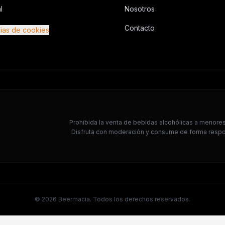
l
Nosotros
Contacto
ias de cookies
Prohibida la venta de bebidas alcohólicas a menores 
Disfruta con moderación y consume de forma respon
©
2026
Beermacia. Todos los derechos reservados.