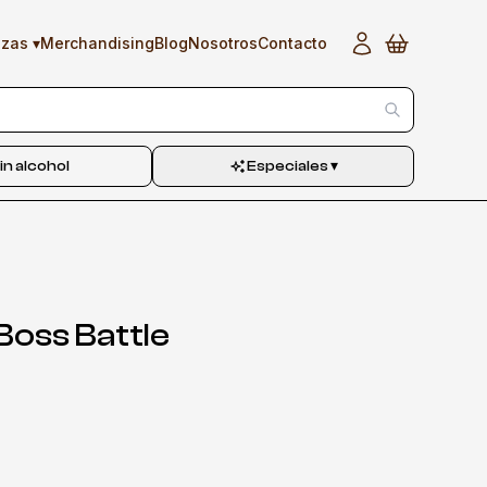
▾
Merchandising
Blog
Nosotros
Contacto
ezas
in alcohol
Especiales
▾
 Boss Battle