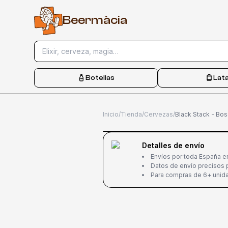
B
e
e
r
m
à
c
i
a
Elixir, cerveza, magia…
Botellas
Lat
Inicio
/
Tienda
/
Cervezas
/
Black Stack - Bos
Detalles de envío
Envíos por toda España e
Datos de envío precisos p
Para compras de 6+ unida