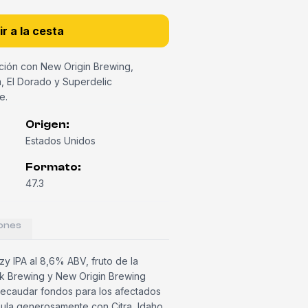
r a la cesta
ción con New Origin Brewing,
m, El Dorado y Superdelic
e.
Origen
:
Estados Unidos
Formato
:
47.3
ones
y IPA al 8,6% ABV, fruto de la
ck Brewing y New Origin Brewing
 recaudar fondos para los afectados
pula generosamente con Citra, Idaho