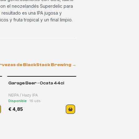
con el neozelandés Superdelic para
l resultado es una IPA jugosa y
cos y fruta tropical y un final limpio.
ervezas de
BlackStack Brewing
→
Garage Beer - Ocata 44cl
NEIPA / Hazy IPA
Disponible
·
16
uds
€ 4,85