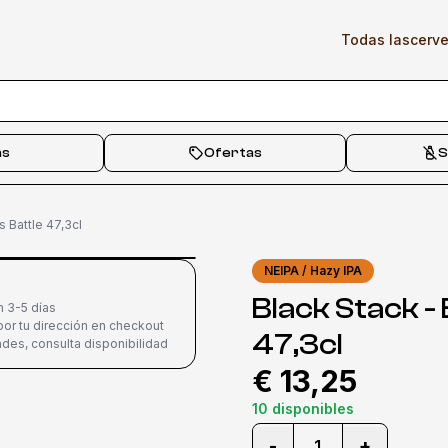
Todas las
cerv
as
Ofertas
S
s Battle 47,3cl
NEIPA / Hazy IPA
Black Stack -
n 3-5 días
or tu dirección en checkout
47,3cl
des, consulta disponibilidad
€ 13,25
10 disponibles
-
+
1