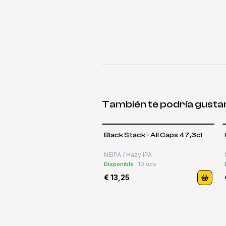
También te podría gusta
Black Stack - All Caps 47,3cl
NEIPA / Hazy IPA
Disponible
·
10
uds
€ 13,25