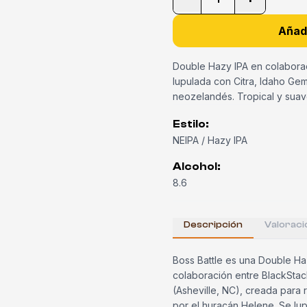
Añadi
Double Hazy IPA en colabora
lupulada con Citra, Idaho Ge
neozelandés. Tropical y suav
Estilo
:
NEIPA / Hazy IPA
Alcohol
:
8.6
Descripción
Valoraci
Boss Battle es una Double Haz
colaboración entre BlackSta
(Asheville, NC), creada para
por el huracán Helene. Se lu