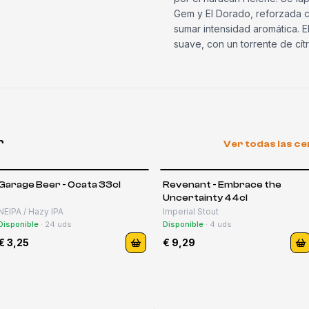
Gem y El Dorado, reforzada 
sumar intensidad aromática. E
suave, con un torrente de cítri
r
Ver todas las c
Garage Beer - Ocata 33cl
Revenant - Embrace the
Uncertainty 44cl
NEIPA / Hazy IPA
Imperial Stout
Disponible
·
24
uds
Disponible
·
4
uds
€ 3,25
€ 9,29