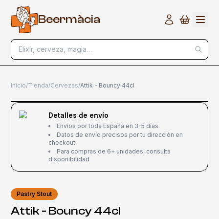
B
e
e
r
m
à
c
i
a
Elixir, cerveza, magia…
Inicio
/
Tienda
/
Cervezas
/
Attik - Bouncy 44cl
Detalles de envío
Envíos por toda España en 3-5 días
Datos de envío precisos por tu dirección en
checkout
Para compras de 6+ unidades, consulta
disponibilidad
Pastry Stout
Attik - Bouncy 44cl