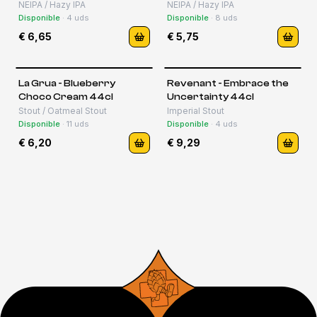
NEIPA / Hazy IPA
NEIPA / Hazy IPA
Disponible
·
4
uds
Disponible
·
8
uds
€ 6,65
€ 5,75
La Grua - Blueberry
Revenant - Embrace the
Choco Cream 44cl
Uncertainty 44cl
Stout / Oatmeal Stout
Imperial Stout
Disponible
·
11
uds
Disponible
·
4
uds
€ 6,20
€ 9,29