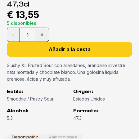
47,3cl
€ 13,55
5 disponibles
-
+
1
Añadir a la cesta
Slushy XL Fruited Sour con arándanos, arándano silvestre,
nata montada y chocolate blanco. Una golosina líquida
cremosa, ácida y muy afrutada.
Estilo
:
Origen
:
Smoothie / Pastry Sour
Estados Unidos
Alcohol
:
Formato
:
5.3
47.3
Descripción
Valoraciones