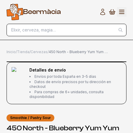
B
e
e
r
m
à
c
i
a
Elixir, cerveza, magia…
Inicio
/
Tienda
/
Cervezas
/
450 North - Blueberry Yum Yum 47,3cl
Detalles de envío
Envíos por toda España en 3-5 días
Datos de envío precisos por tu dirección en
checkout
Para compras de 6+ unidades, consulta
disponibilidad
Smoothie / Pastry Sour
450 North - Blueberry Yum Yum