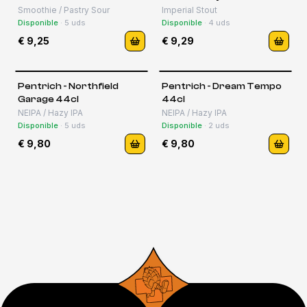
44cl
Smoothie / Pastry Sour
Imperial Stout
Disponible
·
5
uds
Disponible
·
4
uds
€ 9,25
€ 9,29
Pentrich - Northfield
Pentrich - Dream Tempo
Garage 44cl
44cl
NEIPA / Hazy IPA
NEIPA / Hazy IPA
Disponible
·
5
uds
Disponible
·
2
uds
€ 9,80
€ 9,80