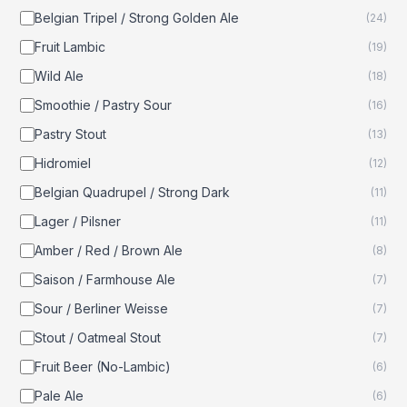
Belgian Tripel / Strong Golden Ale
(
24
)
Fruit Lambic
(
19
)
Wild Ale
(
18
)
Smoothie / Pastry Sour
(
16
)
Pastry Stout
(
13
)
Hidromiel
(
12
)
Belgian Quadrupel / Strong Dark
(
11
)
Lager / Pilsner
(
11
)
Amber / Red / Brown Ale
(
8
)
Saison / Farmhouse Ale
(
7
)
Sour / Berliner Weisse
(
7
)
Stout / Oatmeal Stout
(
7
)
Fruit Beer (No-Lambic)
(
6
)
Pale Ale
(
6
)