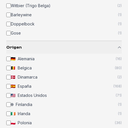
Witbier (Trigo Belga)
(
2
)
Barleywine
(
1
)
Doppelbock
(
1
)
Gose
(
1
)
Origen
Alemania
(
16
)
Belgica
(
80
)
Dinamarca
(
2
)
España
(
168
)
Estados Unidos
(
71
)
🌐
Finlandia
(
1
)
Irlanda
(
1
)
Polonia
(
36
)