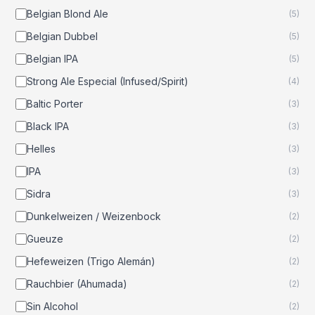
Belgian Blond Ale
(
5
)
Belgian Dubbel
(
5
)
Belgian IPA
(
5
)
Strong Ale Especial (Infused/Spirit)
(
4
)
Baltic Porter
(
3
)
Black IPA
(
3
)
Helles
(
3
)
IPA
(
3
)
Sidra
(
3
)
Dunkelweizen / Weizenbock
(
2
)
Gueuze
(
2
)
Hefeweizen (Trigo Alemán)
(
2
)
Rauchbier (Ahumada)
(
2
)
Sin Alcohol
(
2
)