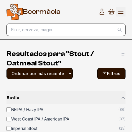
B
e
e
r
m
à
c
i
a
Elixir, cerveza, magia…
Resultados para "Stout /
(
0
)
Oatmeal Stout"
Filtros
Estilo
NEIPA / Hazy IPA
(
86
)
West Coast IPA / American IPA
(
37
)
Imperial Stout
(
25
)