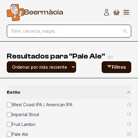
B
e
e
r
m
à
c
i
a
Elixir, cerveza, magia…
Resultados para "Pale Ale"
(
6
)
Filtros
Estilo
West Coast IPA / American IPA
(
1
)
Imperial Stout
(
1
)
Fruit Lambic
(
1
)
Pale Ale
(
2
)