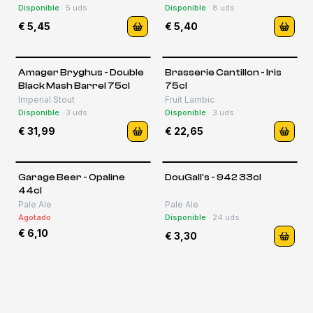
🍻
2
Disponible
·
5
uds
Disponible
·
8
uds
El formato rey de la cerveza craft
€ 5,45
€ 5,40
Para Compartir
75 cl +
🍾
2
Botellas grandes y ediciones especiales
Amager Bryghus - Double
Brasserie Cantillon - Iris
Black Mash Barrel 75cl
75cl
Imperial Stout
Fruit Lambic
Disponible
·
3
uds
Disponible
·
3
uds
€ 31,99
€ 22,65
Garage Beer - Opaline
DouGall's - 942 33cl
44cl
Pale Ale
Pale Ale
Agotado
Disponible
·
24
uds
€ 6,10
€ 3,30